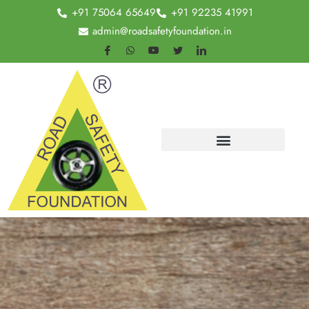
+91 75064 65649
+91 92235 41991
admin@roadsafetyfoundation.in
Forklift Certificate Validation