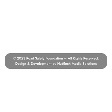
+91 75064 65649
+91 92235 41991
admin@roadsafetyfoundation.in
Kiravli Village, Behind Noor Lifters Near Toll Naka,
Taloja, Panvel, Navi Mumbai, Maharashtra 410210.
© 2023 Road Safety Foundation – All Rights Reserved.
Design & Development by
HubTech Media Solutions