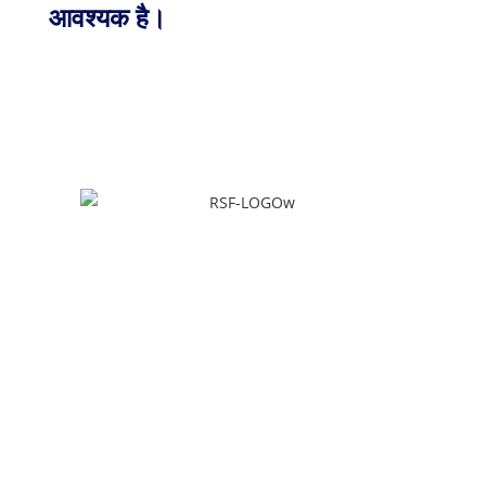
आवश्यक है।
Quick Links
Home
About Us
Our Services
Forklift Training Center
Forklift Certificate Validation
Clients